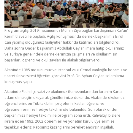
Program açılışı 2019 mezunumuz Mümin Ziya bağlan kardeşimizin Kur’an’ı
Kerim tilaveti ile başladı. Açılış konuşmasında dernek başkanımız Birol
Can yapmış olduğumuz faaliyetler hakkında katılımcıları bilgilendirdi.
Daha sonra Önder başkanımız Abdullah Ceylan imam hatip okullarımız
ve Türkiye genelindeki derneklerimizin çalışmaları ve okullarımızın
başarıları, öğrenci ve okul sayıları ile alakalı bilgiler verdi.
Akabinde 1985 mezunumuz ve İstanbul vaizi Cemal vanlıoğlu hocamız ve
ticaret üniversitesi öğretim görevlisi Prof. Dr. Ayhan Ceylan selamlama
konuşması yaptı.
Akabinde Fatih ilçe vaizi ve okulumuz ilk mezunlarından İbrahim Kartal
adam olmak şiiri okuyarak gönüllerimize dokundu. Akabinde okulumuz
öğrencilerinden Tübitak bilim projelerini katılan öğrenci ve
öğretmenlerimize hediye takdiminde bulunuldu. Son olarak önder
başkanımıza hediye takdimi ile program sona erdi. Kahvaltıyı bizlere
ikram eden 1992, 2002 dönemleri ve yönetim kurulu üyelerimize
teşekkür ederiz. Rabbimiz kazançlarını bereketlendirsin inşallah.