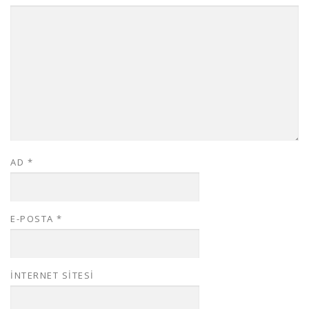
AD
*
E-POSTA
*
İNTERNET SITESI