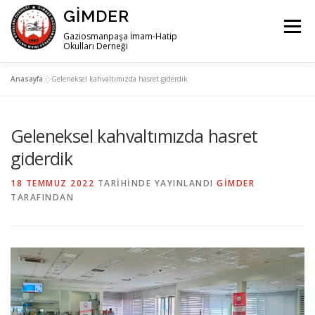
İçeriğe
GIMDER
geç
Menü
Gaziosmanpaşa İmam-Hatip
Okulları Derneği
Anasayfa
»
Geleneksel kahvaltımızda hasret giderdik
ANA SAYFA
HAKKIMIZDA
HABERLER
Geleneksel kahvaltımızda hasret
İLETIŞIM
giderdik
18 TEMMUZ 2022
TARIHINDE YAYINLANDI
GIMDER
TARAFINDAN