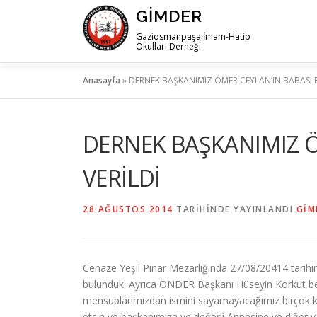
İçeriğe
GIMDER
geç
Gaziosmanpaşa İmam-Hatip
Okulları Derneği
Anasayfa
»
DERNEK BAŞKANIMIZ ÖMER CEYLAN’IN BABASI 
DERNEK BAŞKANIMIZ Ö
VERİLDİ
28 AĞUSTOS 2014
TARIHINDE YAYINLANDI
GIM
Cenaze Yeşil Pınar Mezarlığında 27/08/20414 tarihi
bulunduk. Ayrıca ÖNDER Başkanı Hüseyin Korkut b
mensuplarımızdan ismini sayamayacağımız birçok k
etsin ve başkanımıza ve değerli Annesine ve diğer yak