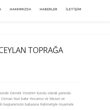
A
HAKKIMIZDA
HABERLER
İLETIŞIM
 CEYLAN TOPRAĞA
gününde Dernek Yönetim Kurulu olarak yanında
ü Osman Nuri bakır Hocamız ve Mezun ve
lah başkanımızın babasına Rahmetiyle muamele