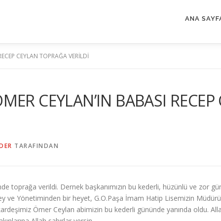
ANA SAYF
RECEP CEYLAN TOPRAĞA VERİLDİ
MER CEYLAN’IN BABASI RECEP
DER
TARAFINDAN
nde toprağa verildi. Dernek başkanımızın bu kederli, hüzünlü ve zor 
ey ve Yönetiminden bir heyet, G.O.Paşa İmam Hatip Lisemizin Müdür
ardeşimiz Ömer Ceylan abimizin bu kederli gününde yanında oldu. Al
ınlarına Allah sabırlar versin.