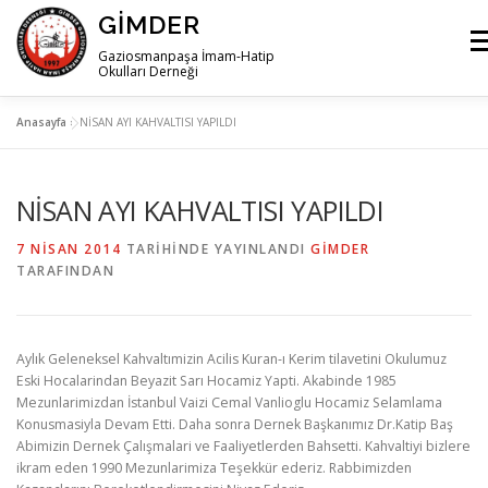
İçeriğe
GIMDER
geç
Me
Gaziosmanpaşa İmam-Hatip
Okulları Derneği
Anasayfa
»
NİSAN AYI KAHVALTISI YAPILDI
ANA SAYFA
HAKKIMIZDA
HABERLER
İLETIŞIM
NİSAN AYI KAHVALTISI YAPILDI
7 NISAN 2014
TARIHINDE YAYINLANDI
GIMDER
TARAFINDAN
Aylık Geleneksel Kahvaltımizin Acilis Kuran-ı Kerim tilavetini Okulumuz
Eski Hocalarindan Beyazit Sarı Hocamiz Yapti. Akabinde 1985
Mezunlarimizdan İstanbul Vaizi Cemal Vanlioglu Hocamiz Selamlama
Konusmasiyla Devam Etti. Daha sonra Dernek Başkanımız Dr.Katip Baş
Abimizin Dernek Çalışmalari ve Faaliyetlerden Bahsetti. Kahvaltiyi bizlere
ikram eden 1990 Mezunlarimiza Teşekkür ederiz. Rabbimizden