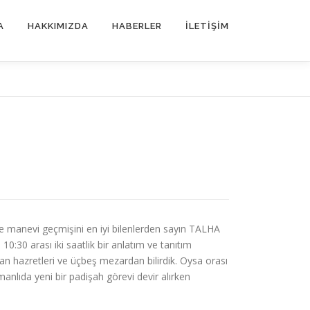
A
HAKKIMIZDA
HABERLER
İLETIŞIM
e manevi geçmişini en iyi bilenlerden sayın TALHA
30 arası iki saatlik bir anlatım ve tanıtım
an hazretleri ve üçbeş mezardan bilirdik. Oysa orası
anlıda yeni bir padişah görevi devir alırken