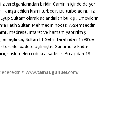
ziyaretgahlarından biridir. Caminin içinde de yer
k inşa edilen kısmı türbedir. Bu türbe adını, Hz.
Eyüp Sultan” olarak adlandırılan bu kişi, Emevilerin
sonra Fatih Sultan Mehmed’in hocası Akşemseddin
camii, medrese, imaret ve hamam yaptırılmış
anlaşılınca, Sultan III. Selim tarafından 1798’de
bir törenle ibadete açılmıştır. Günümüze kadar
ii iç süslemeleri oldukça sadedir. Bu açıdan 18.
ark edeceksniz. www.
talhaugurluel
.com/