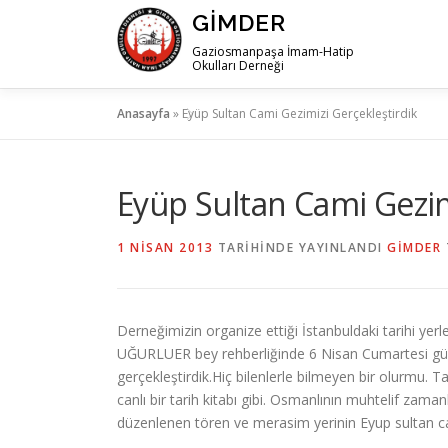
İçeriğe
GIMDER
geç
Gaziosmanpaşa İmam-Hatip
Okulları Derneği
Anasayfa
»
Eyüp Sultan Cami Gezimizi Gerçekleştirdik
Eyüp Sultan Cami Gezim
1 NISAN 2013
TARIHINDE YAYINLANDI
GIMDER
Derneğimizin organize ettiği İstanbuldaki tarihi y
UĞURLUER bey rehberliğinde 6 Nisan Cumartesi günü s
gerçekleştirdik.
Hiç bilenlerle bilmeyen bir olurmu. T
canlı bir tarih kitabı gibi. Osmanlının muhtelif zam
düzenlenen tören ve merasim yerinin Eyup sultan ca