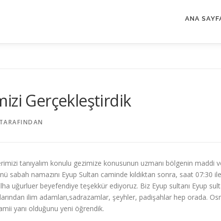
ANA SAYF
izi Gerçekleştirdik
TARAFINDAN
erlerimizi tanıyalım konulu gezimize konusunun uzmanı bölgenin maddi v
abah namazını Eyup Sultan caminde kıldıktan sonra, saat 07:30 ile 10:
alha uğurluer beyefendiye teşekkür ediyoruz. Biz Eyup sultanı Eyup sult
anlarından ilim adamları,sadrazamlar, şeyhler, padişahlar hep orada. Osm
mii yanı olduğunu yeni öğrendik.