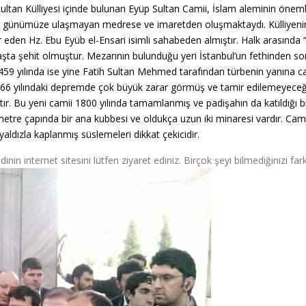
tan Külliyesi içinde bulunan Eyüp Sultan Camii, İslam aleminin önemli 
ve günümüze ulaşmayan medrese ve imaretden oluşmaktaydı. Külliyenin il
 eden Hz. Ebu Eyüb el-Ensari isimli sahabeden almıştır.
Halk arasında “
aşta şehit olmuştur. Mezarının bulunduğu yeri İstanbul’un fethinden 
 1459 yılında ise yine Fatih Sultan Mehmed tarafından türbenin yanına 
1766 yılındaki depremde çok büyük zarar görmüş ve tamir edilemeyeceği 
ıştır. Bu yeni camii 1800 yılında tamamlanmış ve padişahın da katıldığı 
 metre çapında bir ana kubbesi ve oldukça uzun iki minaresi vardır. Cam
yaldızla kaplanmış süslemeleri dikkat çekicidir.
nin internet sitesini lütfen ziyaret ediniz. Birçok şeyi bilmediğinizi f