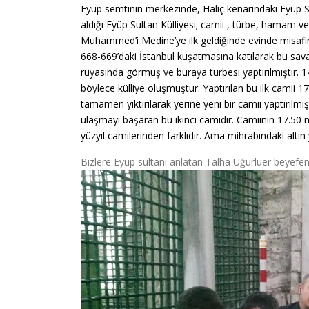
Eyüp semtinin merkezinde, Haliç kenarındaki Eyüp Sul
aldığı Eyüp Sultan Külliyesi; camii , türbe, hamam 
Muhammed’i Medine’ye ilk geldiğinde evinde misafir
668-669’daki İstanbul kuşatmasına katılarak bu sav
rüyasında görmüş ve buraya türbesi yaptırılmıştır.
böylece külliye oluşmuştur.
Yaptırılan bu ilk camii 
tamamen yıktırılarak yerine yeni bir camii yaptırılm
ulaşmayı başaran bu
ikinci camidir. Camiinin 17.50
yüzyıl camilerinden farklıdır. Ama mihrabındaki altın 
Bizlere Eyup sultanı anlatan Talha Uğurluer beyefendi