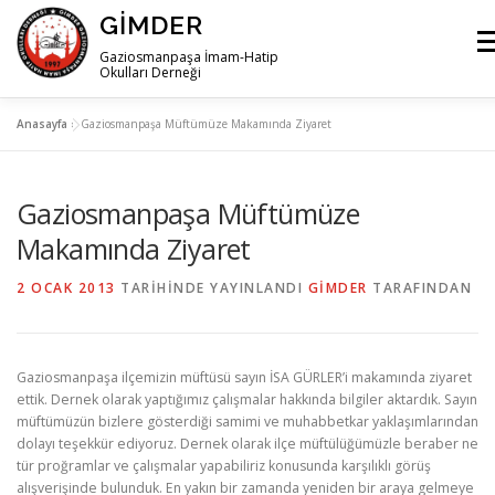
İçeriğe
GIMDER
geç
Me
Gaziosmanpaşa İmam-Hatip
Okulları Derneği
Anasayfa
»
Gaziosmanpaşa Müftümüze Makamında Ziyaret
ANA SAYFA
HAKKIMIZDA
HABERLER
İLETIŞIM
Gaziosmanpaşa Müftümüze
Makamında Ziyaret
2 OCAK 2013
TARIHINDE YAYINLANDI
GIMDER
TARAFINDAN
Gaziosmanpaşa ilçemizin müftüsü sayın İSA GÜRLER’i makamında ziyaret
ettik. Dernek olarak yaptığımız çalışmalar hakkında bilgiler aktardık. Sayın
müftümüzün bizlere gösterdiği samimi ve muhabbetkar yaklaşımlarından
dolayı teşekkür ediyoruz. Dernek olarak ilçe müftülüğümüzle beraber ne
tür proğramlar ve çalışmalar yapabiliriz konusunda karşılıklı görüş
alışverişinde bulunduk.
En yakın bir zamanda yeniden bir araya gelmeye