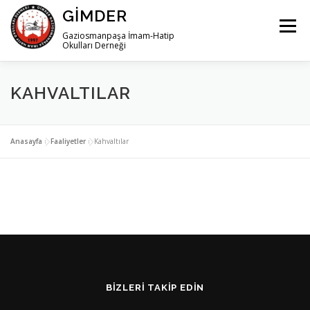
İçeriğe
GIMDER
geç
Menü
Gaziosmanpaşa İmam-Hatip
Okulları Derneği
ANA SAYFA
HAKKIMIZDA
HABERLER
KAHVALTILAR
İLETIŞIM
Anasayfa
»
Faaliyetler
»
Kahvaltılar
BIZLERI TAKIP EDIN